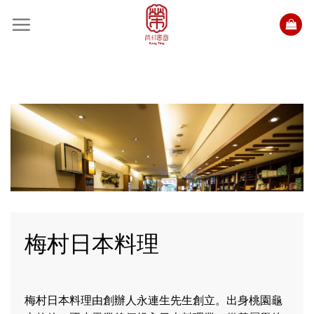
Skip
to
content
梅村日本料理
梅村日本料理由創辦人永連生先
生
創立。出身桃園龜