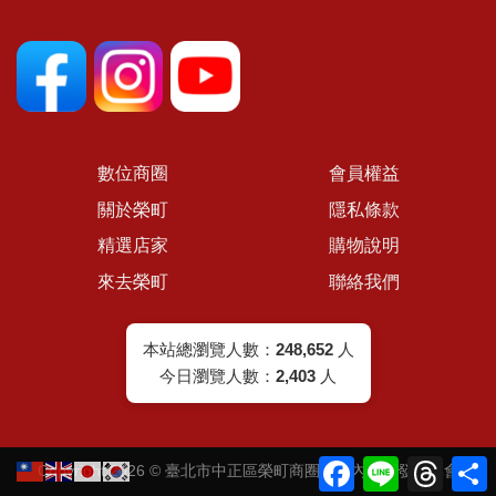
數位商圈
會員權益
關於榮町
隱私條款
精選店家
購物說明
來去榮町
聯絡我們
本站總瀏覽人數：
248,652
人
今日瀏覽人數：
2,403
人
Facebook
Line
Threa
Copyright 2026 ©
臺北市中正區榮町商圈暨城內社區發展協會